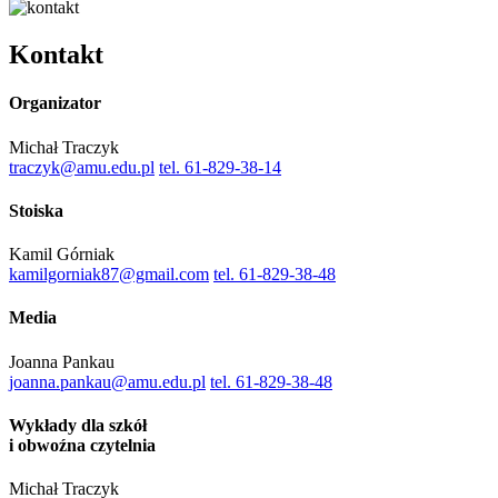
Kontakt
Organizator
Michał Traczyk
traczyk@amu.edu.pl
tel. 61-829-38-14
Stoiska
Kamil Górniak
kamilgorniak87@gmail.com
tel. 61-829-38-48
Media
Joanna Pankau
joanna.pankau@amu.edu.pl
tel. 61-829-38-48
Wykłady dla szkół
i obwoźna czytelnia
Michał Traczyk