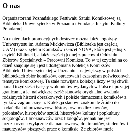
O nas
Organizatorami Poznańskiego Festiwalu Sztuki Komiksowej są
Biblioteka Uniwersytecka w Poznaniu i Fundacja Instytut Kultury
Popularnej.
Na materiałach promocyjnych dostrzec można także logotypy
Uniwersytetu im. Adama Mickiewicza (Biblioteka jest częścią
UAM) oraz Czytelni Komiksów i Gazet NOVA, która jest jedną z
czytelń Biblioteki, a także częścią jednej z pracowni Oddziału
Zbiorów Specjalnych – Pracowni Komiksu. To w tej czytelni na co
dzień znajduje się i jest udostępniana Kolekcja Komiksów
Biblioteki Uniwersyteckiej w Poznaniu – największy w polskich
bibliotekach zbiór komiksów, opracowań i czasopism poświęconych
tematyce komiksowej. Ta stale rozwijana kolekcja liczy w tej chwili
ponad trzydzieści tysięcy woluminów wydanych w Polsce i poza jej
granicami, a jej największą część stanowią oryginalne wydania
rodzimych historii obrazkowych i polskie tłumaczenia komiksów z
rynków zagranicznych. Kolekcja stanowi znakomite źródło do
badań dla kulturoznawców, historyków, medioznawców,
polonistów, historyków sztuki, historyków kultury i popkultury,
socjologów, filmoznawców oraz filologów, jednak nie jest
przeznaczona wyłącznie dla naukowców, doktorantów, studentów i
maturzystów piszących prace o komiksie. Ze zbiorów może