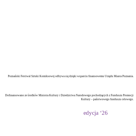
Poznański Festiwal Sztuki Komiksowej odbywa się dzięki wsparciu finansowemu Urzędu Miasta Poznania.
Dofinansowano ze środków Ministra Kultury i Dziedzictwa Narodowego pochodzących z Funduszu Promocji
Kultury – państwowego funduszu celowego.
edycja ‘26