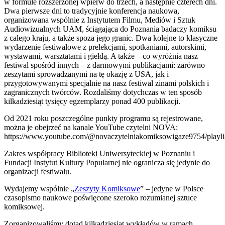
w formule rozszerzonej wpierw do trzech, a następnie czterech dni.
Dwa pierwsze dni to tradycyjnie konferencja naukowa,
organizowana wspólnie z Instytutem Filmu, Mediów i Sztuk
Audiowizualnych UAM, ściągająca do Poznania badaczy komiksu
z całego kraju, a także spoza jego granic. Dwa kolejne to klasyczne
wydarzenie festiwalowe z prelekcjami, spotkaniami, autorskimi,
wystawami, warsztatami i giełdą. A także – co wyróżnia nasz
festiwal spośród innych – z darmowymi publikacjami: zarówno
zeszytami sprowadzanymi na tę okazję z USA, jak i
przygotowywanymi specjalnie na nasz festiwal zinami polskich i
zagranicznych twórców. Rozdaliśmy dotychczas w ten sposób
kilkadziesiąt tysięcy egzemplarzy ponad 400 publikacji.
Od 2021 roku poszczególne punkty programu są rejestrowane,
można je obejrzeć na kanale YouTube czytelni NOVA:
https://www.youtube.com/@novaczytelniakomiksowigaze9754/playli
Zakres współpracy Biblioteki Uniwersyteckiej w Poznaniu i
Fundacji Instytut Kultury Popularnej nie ogranicza się jedynie do
organizacji festiwalu.
Wydajemy wspólnie „
Zeszyty Komiksowe
” – jedyne w Polsce
czasopismo naukowe poświęcone szeroko rozumianej sztuce
komiksowej.
Zorganizowaliśmy dotąd kilkadziesiąt wykładów w ramach