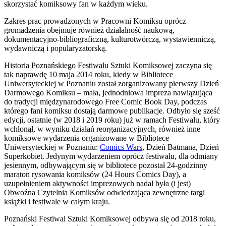
skorzystać komiksowy fan w każdym wieku.
Zakres prac prowadzonych w Pracowni Komiksu oprócz
gromadzenia obejmuje również działalność naukową,
dokumentacyjno-bibliograficzną, kulturotwórczą, wystawienniczą,
wydawniczą i popularyzatorską.
Historia Poznańskiego Festiwalu Sztuki Komiksowej zaczyna się
tak naprawdę 10 maja 2014 roku, kiedy w Bibliotece
Uniwersyteckiej w Poznaniu został zorganizowany pierwszy Dzień
Darmowego Komiksu – mała, jednodniowa impreza nawiązująca
do tradycji międzynarodowego Free Comic Book Day, podczas
którego fani komiksu dostają darmowe publikacje. Odbyło się sześć
edycji, ostatnie (w 2018 i 2019 roku) już w ramach Festiwalu, który
wchłonął, w wyniku działań reorganizacyjnych, również inne
komiksowe wydarzenia organizowane w Bibliotece
Uniwersyteckiej w Poznaniu:
Comics Wars
, Dzień Batmana, Dzień
Superkobiet. Jedynym wydarzeniem oprócz festiwalu, dla odmiany
jesiennym, odbywającym się w bibliotece pozostał 24-godzinny
maraton rysowania komiksów (24 Hours Comics Day), a
uzupełnieniem aktywności imprezowych nadal była (i jest)
Obwoźna Czytelnia Komiksów odwiedzająca zewnętrzne targi
książki i festiwale w całym kraju.
Poznański Festiwal Sztuki Komiksowej odbywa się od 2018 roku,