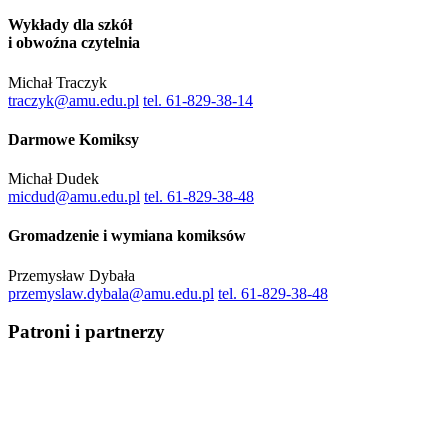
Wykłady dla szkół
i obwoźna czytelnia
Michał Traczyk
traczyk@amu.edu.pl
tel. 61-829-38-14
Darmowe Komiksy
Michał Dudek
micdud@amu.edu.pl
tel. 61-829-38-48
Gromadzenie i wymiana komiksów
Przemysław Dybała
przemyslaw.dybala@amu.edu.pl
tel. 61-829-38-48
Patroni i partnerzy