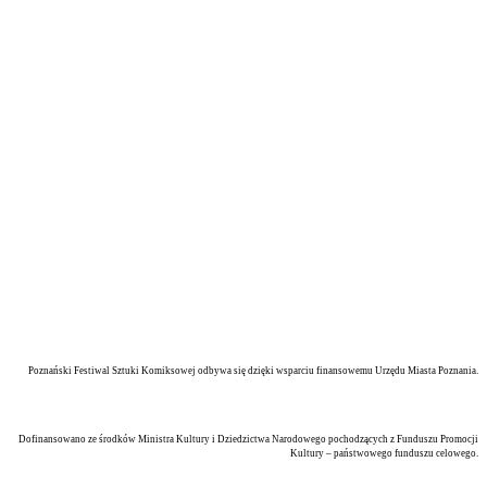
Poznański Festiwal Sztuki Komiksowej odbywa się dzięki wsparciu finansowemu Urzędu Miasta Poznania.
Dofinansowano ze środków Ministra Kultury i Dziedzictwa Narodowego pochodzących z Funduszu Promocji
Kultury – państwowego funduszu celowego.