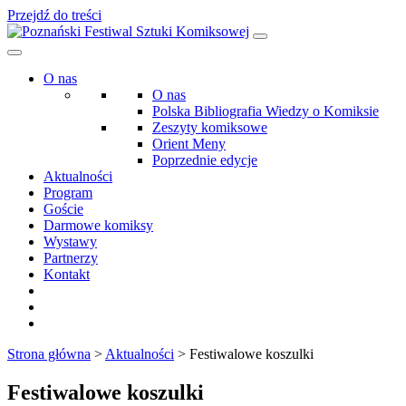
Przejdź do treści
O nas
O nas
Polska Bibliografia Wiedzy o Komiksie
Zeszyty komiksowe
Orient Meny
Poprzednie edycje
Aktualności
Program
Goście
Darmowe komiksy
Wystawy
Partnerzy
Kontakt
Strona główna
>
Aktualności
>
Festiwalowe koszulki
Festiwalowe koszulki