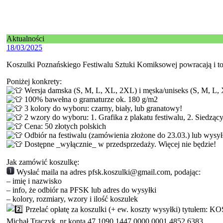
Aktualności
18/03/2025
Koszulki Poznańskiego Festiwalu Sztuki Komiksowej powracają i t
Poniżej konkrety:
Wersja damska (S, M, L, XL, 2XL) i męska/uniseks (S, M
100% bawełna o gramaturze ok. 180 g/m2
3 kolory do wyboru: czarny, biały, lub granatowy!
2 wzory do wyboru: 1. Grafika z plakatu festiwalu, 2. Siedząc
Cena: 50 złotych polskich
Odbiór na festiwalu (zamówienia złożone do 23.03.) lub wysył
Dostępne _wyłącznie_ w przedsprzedaży. Więcej nie będzie!
Jak zamówić koszulkę:
Wysłać maila na adres pfsk.koszulki@gmail.com, podając:
– imię i nazwisko
– info, że odbiór na PFSK lub adres do wysyłki
– kolory, rozmiary, wzory i ilość koszulek
Przelać opłatę za koszulki (+ ew. koszty wysyłki) tytu
Michał Traczyk, nr konta 47 1090 1447 0000 0001 4852 6383