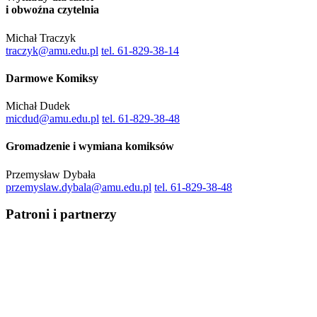
i obwoźna czytelnia
Michał Traczyk
traczyk@amu.edu.pl
tel. 61-829-38-14
Darmowe Komiksy
Michał Dudek
micdud@amu.edu.pl
tel. 61-829-38-48
Gromadzenie i wymiana komiksów
Przemysław Dybała
przemyslaw.dybala@amu.edu.pl
tel. 61-829-38-48
Patroni i partnerzy