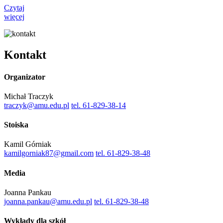
Czytaj
więcej
Kontakt
Organizator
Michał Traczyk
traczyk@amu.edu.pl
tel. 61-829-38-14
Stoiska
Kamil Górniak
kamilgorniak87@gmail.com
tel. 61-829-38-48
Media
Joanna Pankau
joanna.pankau@amu.edu.pl
tel. 61-829-38-48
Wykłady dla szkół