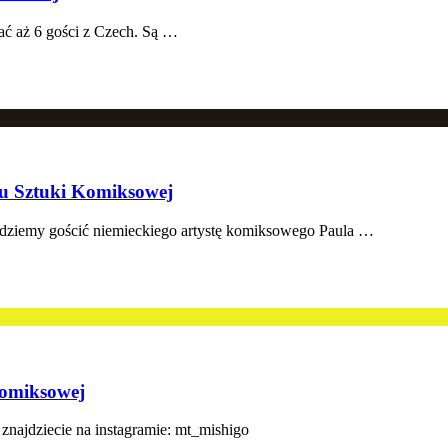
ać aż 6 gości z Czech. Są …
alu Sztuki Komiksowej
 będziemy gościć niemieckiego artystę komiksowego Paula …
Komiksowej
c znajdziecie na instagramie: mt_mishigo