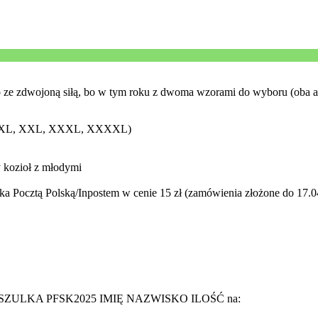
o ze zdwojoną siłą, bo w tym roku z dwoma wzorami do wyboru (oba 
, L, XL, XXL, XXXL, XXXXL)
y kozioł z młodymi
ka Pocztą Polską/Inpostem w cenie 15 zł (zamówienia złożone do 17.04
łem: KOSZULKA PFSK2025 IMIĘ NAZWISKO ILOŚĆ na: