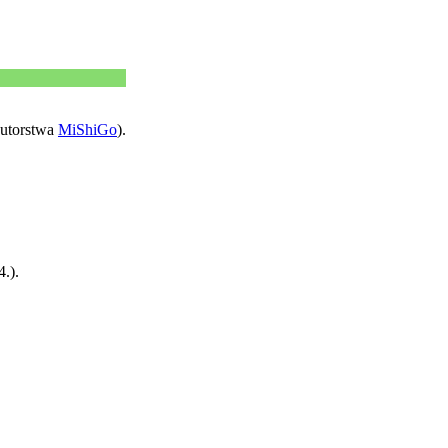
autorstwa
MiShiGo
).
.).